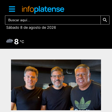
Ir
al
contenido
Botón de bú
Buscar:
Sábado 8 de agosto de 2026
8
°C