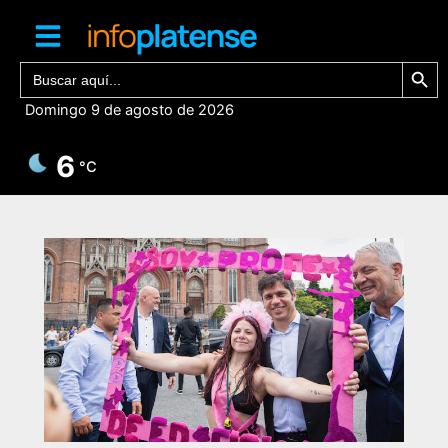
Ir
al
contenido
Botón de bú
Buscar:
Domingo 9 de agosto de 2026
6
°C