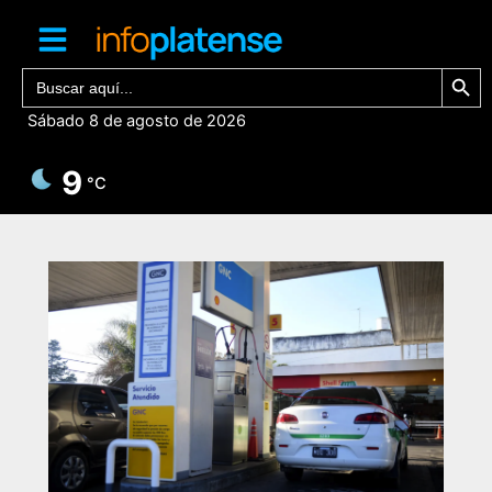
Ir
al
contenido
Botón de bú
Buscar:
Sábado 8 de agosto de 2026
9
°C