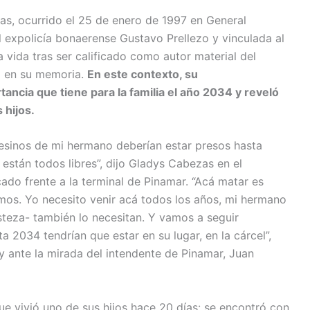
as, ocurrido el 25 de enero de 1997 en General
expolicía bonaerense Gustavo Prellezo y vinculada al
 vida tras ser calificado como autor material del
o en su memoria.
En este contexto, su
tancia que tiene para la familia el año 2034 y reveló
 hijos.
sesinos de mi hermano deberían estar presos hasta
están todos libres”, dijo Gladys Cabezas en el
cado frente a la terminal de Pinamar. “Acá matar es
imos. Yo necesito venir acá todos los años, mi hermano
isteza- también lo necesitan. Y vamos a seguir
 2034 tendrían que estar en su lugar, en la cárcel”,
 ante la mirada del intendente de Pinamar, Juan
ue vivió uno de sus hijos hace 20 días: se encontró con