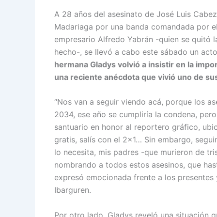
A 28 años del asesinato de José Luis Cabez
Madariaga por una banda comandada por el 
empresario Alfredo Yabrán -quien se quitó la
hecho-, se llevó a cabo este sábado un act
hermana Gladys volvió a insistir en la impor
una reciente anécdota que vivió uno de sus
“Nos van a seguir viendo acá, porque los a
2034, ese año se cumpliría la condena, pero 
santuario en honor al reportero gráfico, ubi
gratis, salís con el 2×1… Sin embargo, segu
lo necesita, mis padres -que murieron de tr
nombrando a todos estos asesinos, que hasta
expresó emocionada frente a los presentes y
Ibarguren.
Por otro lado, Gladys reveló una situación q