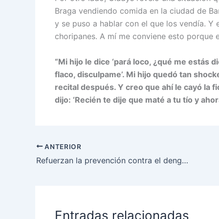
Braga vendiendo comida en la ciudad de Bara
y se puso a hablar con el que los vendía. Y 
choripanes. A mí me conviene esto porque e
“Mi hijo le dice ‘pará loco, ¿qué me estás d
flaco, disculpame’. Mi hijo quedó tan shock
recital después. Y creo que ahí le cayó la f
dijo: ‘Recién te dije que maté a tu tío y ah
ANTERIOR
Refuerzan la prevención contra el dengue y los golpes de calor con jornadas itinerantes
Entradas relacionadas