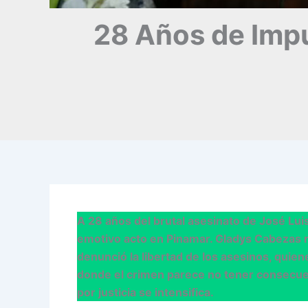
28 Años de Impu
A 28 años del brutal asesinato de José Luis
emotivo acto en Pinamar. Gladys Cabezas r
denunció la libertad de los asesinos, quien
donde el crimen parece no tener consecuen
por justicia se intensifica.