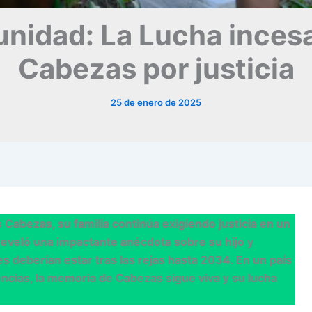
nidad: La Lucha incesan
Cabezas por justicia
25 de enero de 2025
 Cabezas, su familia continúa exigiendo justicia en un
eveló una impactante anécdota sobre su hijo y
es deberían estar tras las rejas hasta 2034. En un país
cias, la memoria de Cabezas sigue viva y su lucha