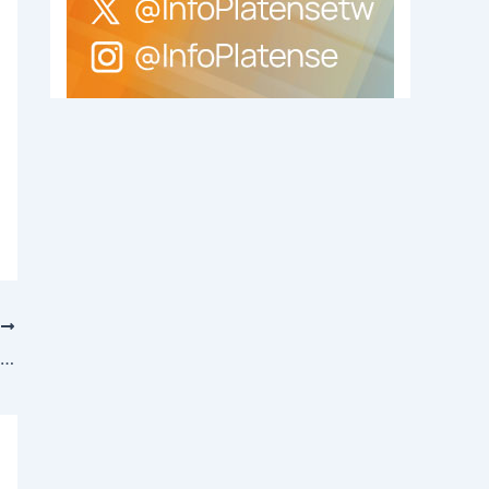
E
La UCR bonaerense está a favor de desdoblar las elecciones en la Provincia