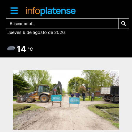
Ir
al
contenido
Botón de bú
Buscar:
Jueves 6 de agosto de 2026
14
°C