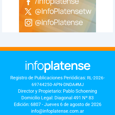
Registro de Publicaciones Periódicas:
RL-2026-
69744250-APN-DNDA#MJ
Director y Propietario: Pablo Schoening
Domicilio Legal: Diagonal 491 Nº 83
Edición: 6807 - Jueves 6 de agosto de 2026
info@infoplatense.com.ar