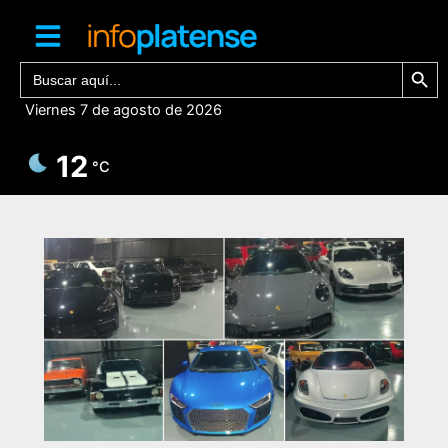
Ir
al
contenido
Botón de bú
Buscar:
Viernes 7 de agosto de 2026
12
°C