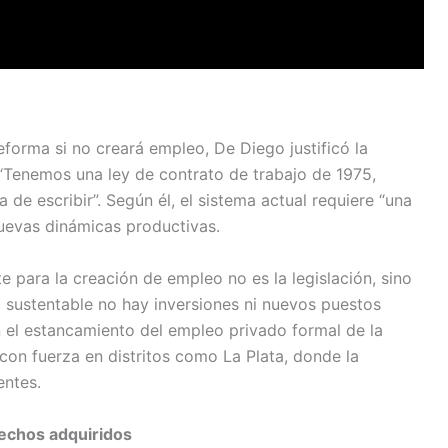
eforma si no creará empleo, De Diego justificó la
“Tenemos una ley de contrato de trabajo de 1975,
 de escribir”. Según él, el sistema actual requiere “una
nuevas dinámicas productivas.
te para la creación de empleo no es la legislación, sino
 sustentable no hay inversiones ni nuevos puestos
n el estancamiento del empleo privado formal de la
on fuerza en distritos como La Plata, donde la
entes.
echos adquiridos