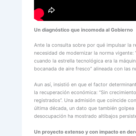
Un diagnóstico que incomoda al Gobierno
Ante la consulta sobre por qué impulsar la r
necesidad de modernizar la norma vigente: 
cuando la estrella tecnológica era la máquina
bocanada de aire fresco” alineada con las 
Aun así, insistió en que el factor determinan
la recuperación económica: “Sin crecimiento
registrados”. Una admisión que coincide co
última década, un dato que también golpea c
desocupación ha mostrado altibajos persist
Un proyecto extenso y con impacto en der