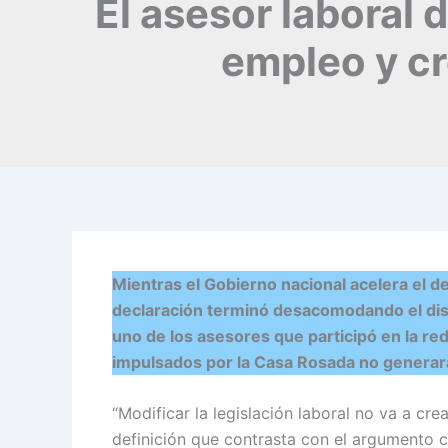
El asesor laboral 
empleo y cr
Mientras el Gobierno nacional acelera el d
declaración terminó desacomodando el discu
uno de los asesores que participó en la re
impulsados por la Casa Rosada no generar
“Modificar la legislación laboral no va a cr
definición que contrasta con el argumento c