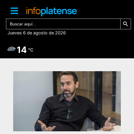
Ir
al
contenido
Botón de bú
Buscar:
Jueves 6 de agosto de 2026
14
°C