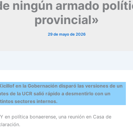
e ningún armado polític
provincial»
29 de mayo de 2026
icillof en la Gobernación disparó las versiones de un
ntes de la UCR salió rápido a desmentirlo con un
tintos sectores internos.
Y en política bonaerense, una reunión en Casa de
laración.