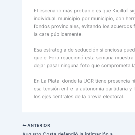
El escenario más probable es que Kicillof 
individual, municipio por municipio, con he
fondos provinciales, evitando los acuerdos 
la cara públicamente.
Esa estrategia de seducción silenciosa pued
que el Foro reaccionó esta semana muestra 
dejar pasar ninguna foto que comprometa la 
En La Plata, donde la UCR tiene presencia h
esa tensión entre la autonomía partidaria y
los ejes centrales de la previa electoral.
ANTERIOR
Augusto Costa defendió la intimación a Mercado Libre: «Las relaciones son desiguales y la parte más fuerte siempre tiene las de ganar»