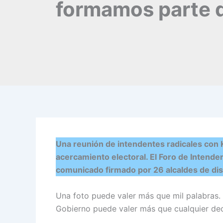
formamos parte d
Una reunión de intendentes radicales con K
acercamiento electoral. El Foro de Intende
comunicado firmado por 26 alcaldes de dis
Una foto puede valer más que mil palabras. 
Gobierno puede valer más que cualquier dec