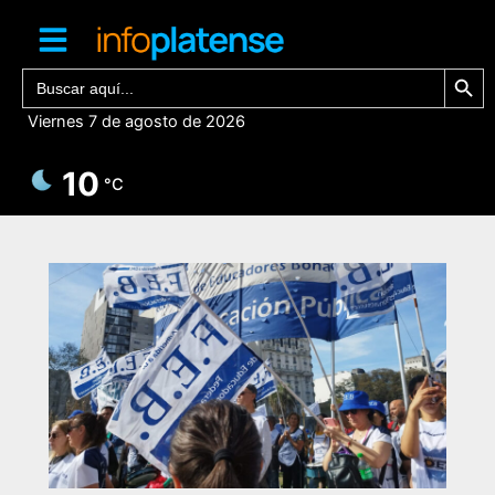
Ir
al
contenido
Botón de bú
Buscar:
Viernes 7 de agosto de 2026
10
°C