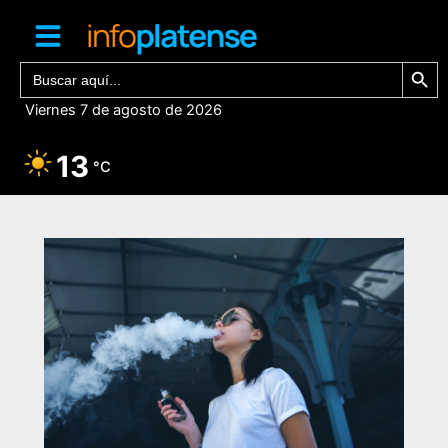
Ir
al
contenido
Botón de bú
Buscar:
Viernes 7 de agosto de 2026
13
°C