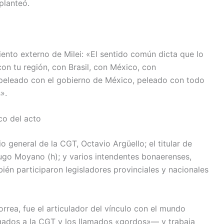
planteó.
ento externo de Milei: «El sentido común dicta que lo
on tu región, con Brasil, con México, con
, peleado con el gobierno de México, peleado con todo
».
co del acto
o general de la CGT, Octavio Argüello; el titular de
ugo Moyano (h); y varios intendentes bonaerenses,
bién participaron legisladores provinciales y nacionales
rrea, fue el articulador del vínculo con el mundo
gados a la CGT y los llamados «gordos»— y trabaja