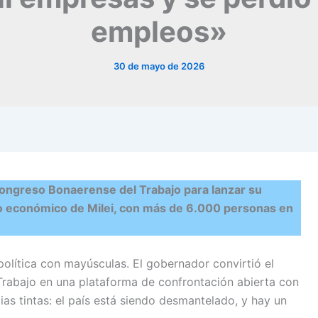
empleos»
30 de mayo de 2026
ongreso Bonaerense del Trabajo para lanzar su
lo económico de Milei, con más de 6.000 personas en
 política con mayúsculas. El gobernador convirtió el
Trabajo en una plataforma de confrontación abierta con
ias tintas: el país está siendo desmantelado, y hay un