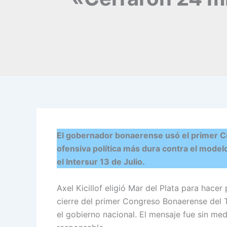
El gobernador bonaerense usó el primer C
ofensiva política más dura contra el mode
el Intersur 13 de Julio.
Axel Kicillof eligió Mar del Plata para hacer
cierre del primer Congreso Bonaerense del 
el gobierno nacional. El mensaje fue sin med