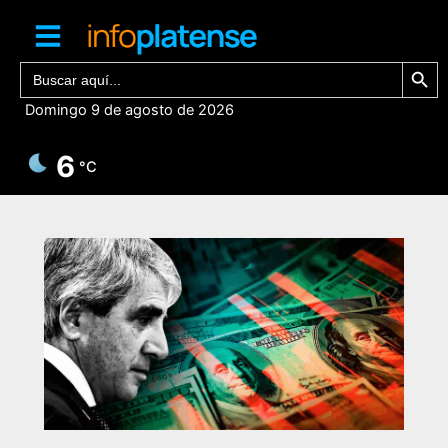
Ir
al
contenido
Botón de bú
Buscar:
Domingo 9 de agosto de 2026
6
°C