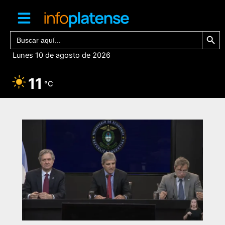
Ir
al
contenido
Botón de bú
Buscar:
Lunes 10 de agosto de 2026
11
°C