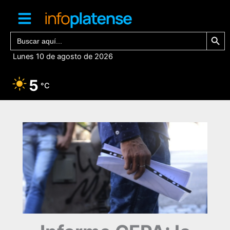
Ir
al
contenido
Botón de bú
Buscar:
Lunes 10 de agosto de 2026
5
°C