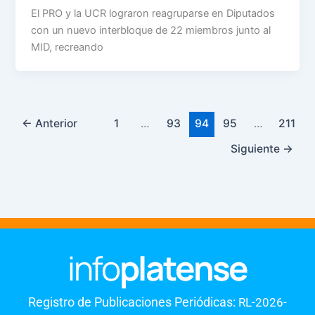
El PRO y la UCR lograron reagruparse en Diputados
con un nuevo interbloque de 22 miembros junto al
MID, recreando
←
Anterior
1
…
93
94
95
…
211
Siguiente
→
Registro de Publicaciones Periódicas:
RL-2026-