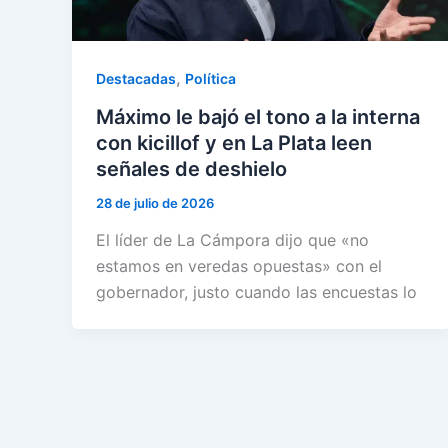
,
Destacadas
Política
Máximo le bajó el tono a la interna
con kicillof y en La Plata leen
señales de deshielo
28 de julio de 2026
El líder de La Cámpora dijo que «no
estamos en veredas opuestas» con el
gobernador, justo cuando las encuestas lo