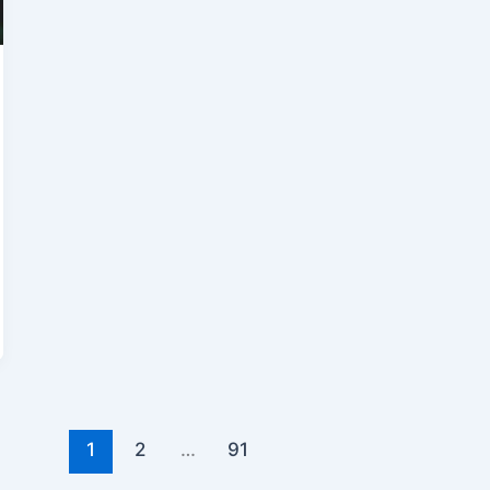
1
2
…
91