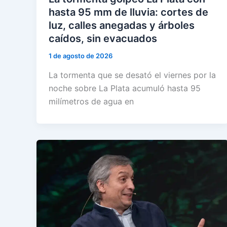
hasta 95 mm de lluvia: cortes de
luz, calles anegadas y árboles
caídos, sin evacuados
1 de agosto de 2026
La tormenta que se desató el viernes por la
noche sobre La Plata acumuló hasta 95
milímetros de agua en