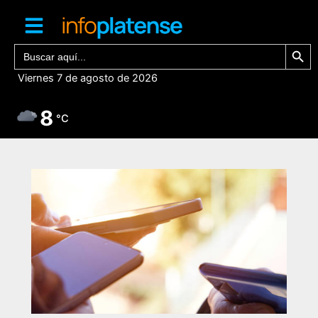
Ir
al
contenido
Botón de bú
Buscar:
Viernes 7 de agosto de 2026
8
°C