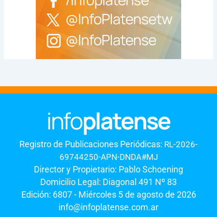
Registro de Publicaciones Periódicas:
RL-2026-
69744250-APN-DNDA#MJ
Director y Propietario: Pablo Schoening
Domicilio Legal: Diagonal 491 Nº 83
Edición: 6807 - Miércoles 5 de agosto de 2026
info@infoplatense.com.ar