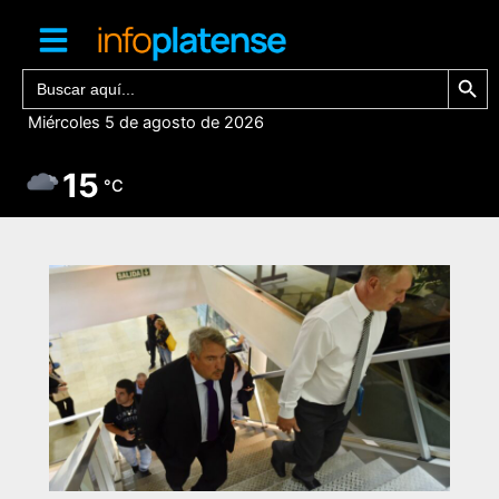
Ir
al
contenido
Botón de bú
Buscar:
Miércoles 5 de agosto de 2026
15
°C