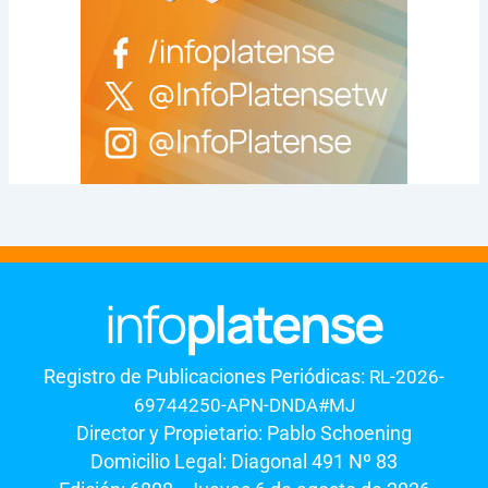
Registro de Publicaciones Periódicas:
RL-2026-
69744250-APN-DNDA#MJ
Director y Propietario: Pablo Schoening
Domicilio Legal: Diagonal 491 Nº 83