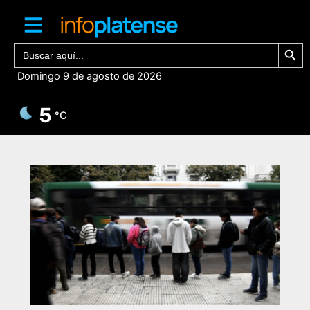
Ir
al
contenido
Botón de bú
Buscar:
Domingo 9 de agosto de 2026
5
°C