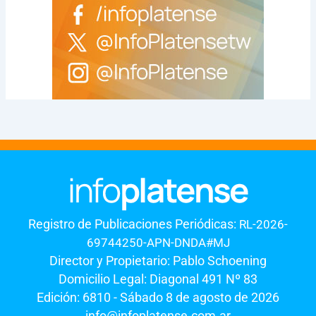
Registro de Publicaciones Periódicas:
RL-2026-
69744250-APN-DNDA#MJ
Director y Propietario: Pablo Schoening
Domicilio Legal: Diagonal 491 Nº 83
Edición: 6810 - Sábado 8 de agosto de 2026