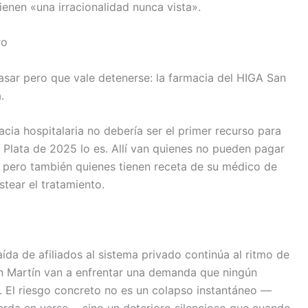
enen «una irracionalidad nunca vista».
ro
asar pero que vale detenerse: la farmacia del HIGA San
.
cia hospitalaria no debería ser el primer recurso para
 Plata de 2025 lo es. Allí van quienes no pueden pagar
 pero también quienes tienen receta de su médico de
tear el tratamiento.
aída de afiliados al sistema privado continúa al ritmo de
an Martín van a enfrentar una demanda que ningún
. El riesgo concreto no es un colapso instantáneo —
tarda en verse— sino un deterioro silencioso que cuando