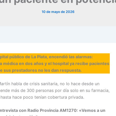
10 de mayo de 2026
spital público de La Plata, encendió las alarmas:
 médica en dos años y el hospital ya recibe pacientes
e sus prestadores no les dan respuesta.
rtín habla de crisis sanitaria, no lo hace desde un
tiende más de 300 personas por día solo en su farmacia,
 hasta hace poco tenían cobertura privada.
entrevista con Radio Provincia AM1270: «Vemos a un