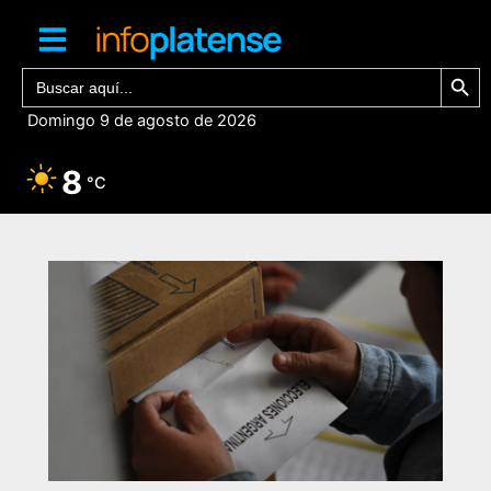
Ir
al
contenido
Botón de bú
Buscar:
Domingo 9 de agosto de 2026
8
°C