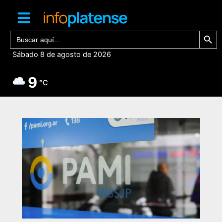
Ir
al
contenido
Botón de bú
Buscar:
Sábado 8 de agosto de 2026
9
°C