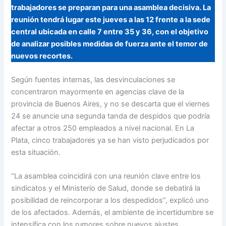
trabajadores se preparan para una asamblea decisiva. La
reunión tendrá lugar este jueves a las 12 frente a la sede
central ubicada en calle 7 entre 35 y 36, con el objetivo
de analizar posibles medidas de fuerza ante el temor de
nuevos recortes.
Según fuentes internas, las desvinculaciones se
concentraron mayormente en agencias clave de la
provincia de Buenos Aires, y no se descarta que el viernes
24 se anuncie una segunda tanda de despidos que podría
afectar a otros 250 empleados a nivel nacional. En La
Plata, cinco trabajadores ya se han visto perjudicados por
esta situación.
“La asamblea coincidirá con una reunión clave entre los
sindicatos y el Ministerio de Salud, donde se debatirá la
posibilidad de reincorporar a los despedidos”, explicó uno
de los afectados. Además, el ambiente de incertidumbre se
intensifica con los rumores sobre nuevos ajustes.