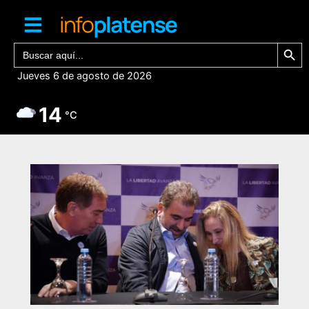
Ir
al
contenido
Botón de bú
Buscar:
Jueves 6 de agosto de 2026
14
°C