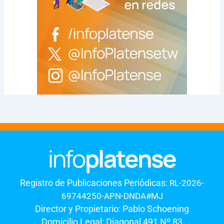
Registro de Publicaciones Periódicas:
RL-2026-
69744250-APN-DNDA#MJ
Director y Propietario: Pablo Schoening
Domicilio Legal: Diagonal 491 Nº 83