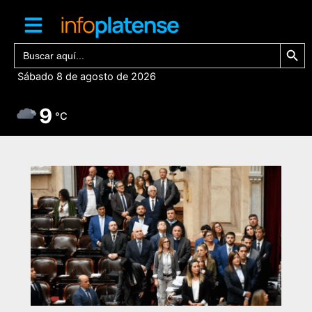
Ir
al
contenido
Botón de bú
Buscar:
Sábado 8 de agosto de 2026
9
°C