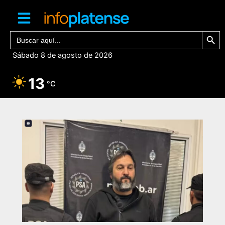
Ir
al
contenido
Botón de bú
Buscar:
Sábado 8 de agosto de 2026
13
°C