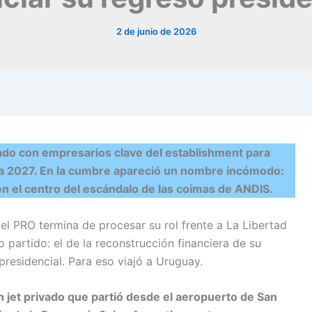
2 de junio de 2026
vado con empresarios clave del establishment para
 a 2027. En la cumbre apareció un nombre incómodo:
en el centro del escándalo de las coimas de ANDIS.
el PRO termina de procesar su rol frente a La Libertad
 partido: el de la reconstrucción financiera de su
presidencial. Para eso viajó a Uruguay.
n jet privado que partió desde el aeropuerto de San