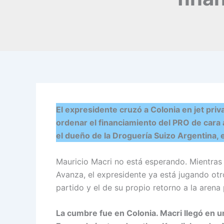
El expresidente cruzó a Colonia en jet pri
ordenar el financiamiento del PRO de cara
el dueño de la Droguería Suizo Argentina, 
Mauricio Macri no está esperando. Mientras 
Avanza, el expresidente ya está jugando otro
partido y el de su propio retorno a la arena 
La cumbre fue en Colonia. Macri llegó en u