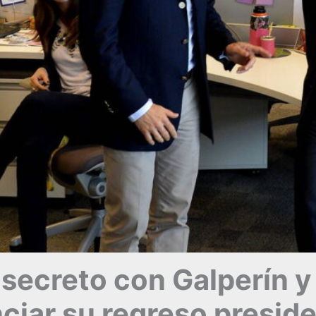
 secreto con Galperín y 
nciar su regreso preside