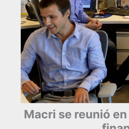
Macri se reunió en
fina