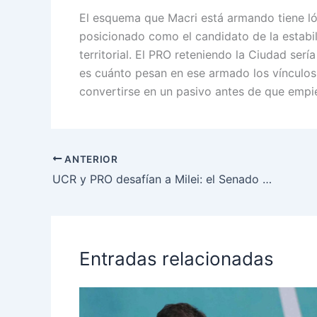
El esquema que Macri está armando tiene lógi
posicionado como el candidato de la estabili
territorial. El PRO reteniendo la Ciudad ser
es cuánto pesan en ese armado los vínculos 
convertirse en un pasivo antes de que empi
ANTERIOR
UCR y PRO desafían a Milei: el Senado se rebela contra el retiro del pliego de la jueza federal para La Plata
Entradas relacionadas