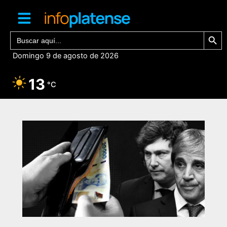
Ir
al
contenido
Botón de bú
Buscar:
Domingo 9 de agosto de 2026
13
°C