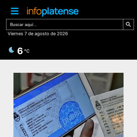
Ir
al
contenido
Botón de bú
Buscar:
Viernes 7 de agosto de 2026
6
°C