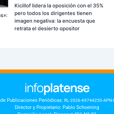
Kicillof lidera la oposición con el 35%
pero todos los dirigentes tienen
as»:
imagen negativa: la encuesta que
retrata el desierto opositor
 de Publicaciones Periódicas:
RL-2026-69744250-APN
Director y Propietario: Pablo Schoening