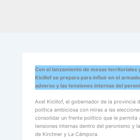
Con el lanzamiento de mesas territoriales 
Kicillof se prepara para influir en el armad
adverso y las tensiones internas del peron
Axel Kicillof, el gobernador de la provincia
política ambiciosa con miras a las eleccione
consolidar un frente político que le permita 
tensiones internas dentro del peronismo y l
de Kirchner y La Cámpora.