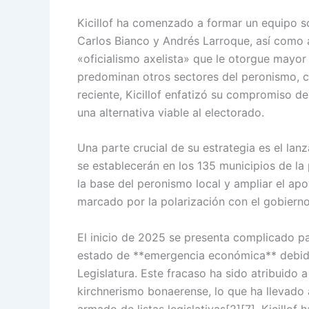
Kicillof ha comenzado a formar un equipo só
Carlos Bianco y Andrés Larroque, así como 
«oficialismo axelista» que le otorgue mayo
predominan otros sectores del peronismo, 
reciente, Kicillof enfatizó su compromiso de 
una alternativa viable al electorado.
Una parte crucial de su estrategia es el lan
se establecerán en los 135 municipios de la
la base del peronismo local y ampliar el apo
marcado por la polarización con el gobierno 
El inicio de 2025 se presenta complicado pa
estado de **emergencia económica** debido
Legislatura. Este fracaso ha sido atribuido a 
kirchnerismo bonaerense, lo que ha llevado 
armado de listas legislativas[2][7]. Kicillof