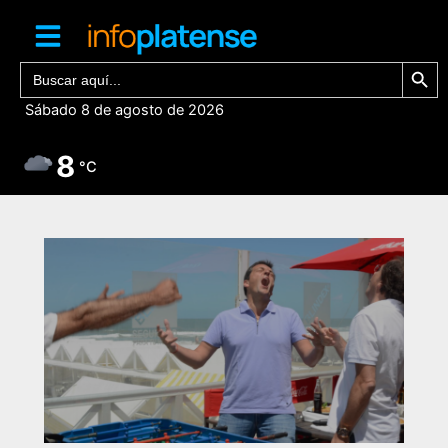
Ir
al
contenido
Botón de bú
Buscar:
Sábado 8 de agosto de 2026
8
°C