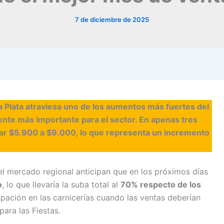
7 de diciembre de 2025
 La Plata atraviesa uno de los aumentos más fuertes del
ente más importante para el sector. En apenas tres
tar $5.900 a $9.000, lo que representa un incremento
del mercado regional anticipan que en los próximos días
o
, lo que llevaría la suba total al
70% respecto de los
upación en las carnicerías cuando las ventas deberían
ara las Fiestas.