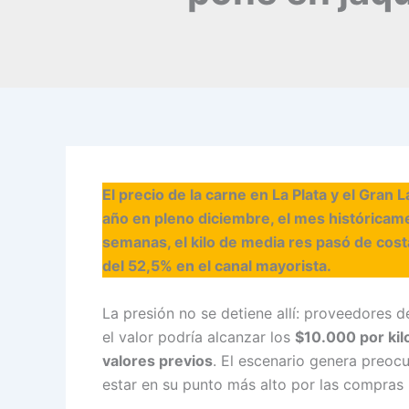
El precio de la carne en La Plata y el Gran
año en pleno diciembre, el mes históricam
semanas, el kilo de media res pasó de cos
del 52,5% en el canal mayorista.
La presión no se detiene allí: proveedores 
el valor podría alcanzar los
$10.000 por kil
valores previos
. El escenario genera preoc
estar en su punto más alto por las compras p