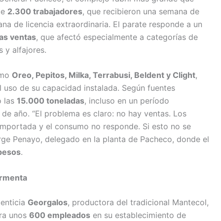
de
2.300 trabajadores
, que recibieron una semana de
a de licencia extraordinaria. El parate responde a un
las ventas
, que afectó especialmente a categorías de
 y alfajores.
omo
Oreo, Pepitos, Milka, Terrabusi, Beldent y Clight
,
el uso de su capacidad instalada. Según fuentes
o las
15.000 toneladas
, incluso en un período
 de año. “El problema es claro: no hay ventas. Los
mportada y el consumo no responde. Si esto no se
Jorge Penayo, delegado en la planta de Pacheco, donde el
 pesos
.
tormenta
menticia
Georgalos
, productora del tradicional Mantecol,
ra unos
600 empleados
en su establecimiento de