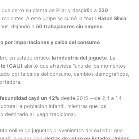
, que cerró su planta de Pilar y despidió a
220
 recientes. A este golpe se sumó la textil
Hazan Silvia
,
anús, dejando a
50 trabajadores sin empleo
.
do por importaciones y caída del consumo
bro en estado crítico:
la industria del juguete
. La
ete (CAIJ)
alertó que atraviesa “uno de los momentos
ctado por la caída del consumo, cambios demográficos,
portadora.
 fecundidad cayó un 42%
desde 2015 —de 2,4 a 1,4
tural la población infantil, mientras que los
o destinado al juego tradicional.
ta online de juguetes provenientes del exterior que
onal”
, algunos con
alertas de retiro en Estados Unidos