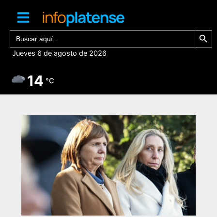
Ir
al
contenido
Botón de bú
Buscar:
Jueves 6 de agosto de 2026
14
°C