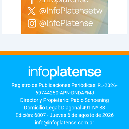
Registro de Publicaciones Periódicas:
RL-2026-
69744250-APN-DNDA#MJ
Director y Propietario: Pablo Schoening
Domicilio Legal: Diagonal 491 Nº 83
Edición: 6807 - Jueves 6 de agosto de 2026
info@infoplatense.com.ar