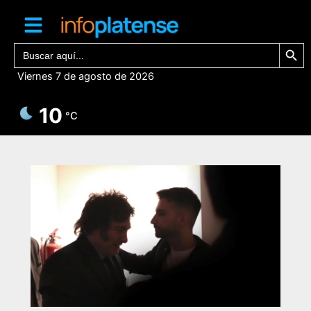
Ir
al
contenido
Botón de bú
Buscar:
Viernes 7 de agosto de 2026
10
°C