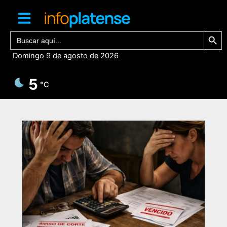
Ir
al
contenido
Botón de bú
Buscar:
Domingo 9 de agosto de 2026
5
°C