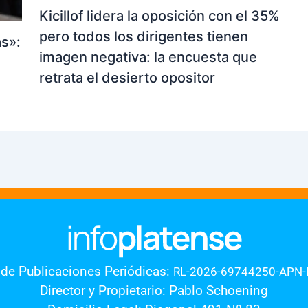
Kicillof lidera la oposición con el 35%
pero todos los dirigentes tienen
as»:
imagen negativa: la encuesta que
retrata el desierto opositor
 de Publicaciones Periódicas:
RL-2026-69744250-APN
Director y Propietario: Pablo Schoening