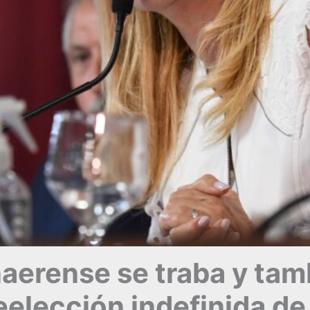
naerense se traba y tam
 reelección indefinida d