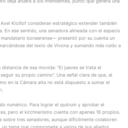
ero deja afuera a los intendentes, punto que genera una
Axel Kicillof consideran estratégico extender también
es. En ese sentido, una senadora alineada con el espacio
el mandatario bonaerense— presentó por su cuenta un
smarcándose del texto de Vivona y sumando más ruido a
 distancia de esa movida: “El jueves se trata el
 seguir su propio camino”. Una señal clara de que, al
smo en la Cámara alta no está dispuesto a sumar el
n.
ndo numérico. Para lograr el quórum y aprobar el
es, pero el kirchnerismo cuenta con apenas 16 propios.
cta sobre tres senadores, aunque difícilmente colaboren
es, un tema que compromete a varios de sus aliados