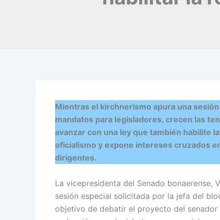
Mientras el kirchnerismo apura una sesión e
mandatos para legisladores, crecen las ten
avanzar con una ley que también habilite la
oficialismo y expone intereses cruzados en
dirigentes.
La vicepresidenta del Senado bonaerense, V
sesión especial solicitada por la jefa del bl
objetivo de debatir el proyecto del senador L