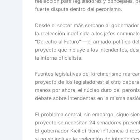
reelección para legisladores y concejales, p
fuerte disputa dentro del peronismo.
Desde el sector más cercano al gobernador 
la reelección indefinida a los jefes comunal
“Derecho al Futuro” —el armado político d
proyecto que incluye a los intendentes, de
la interna oficialista.
Fuentes legislativas del kirchnerismo marcan
proyecto de los legisladores; el otro deberá
menos por ahora, el núcleo duro del peroni
debate sobre intendentes en la misma sesió
El problema central, sin embargo, sigue sie
proyecto se necesitan 24 senadores present
El gobernador Kicillof tiene influencia dire
si no se incluye la reelección de intendent