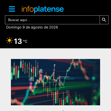
Ir
al
contenido
Botón de bú
Buscar:
Domingo 9 de agosto de 2026
13
°C