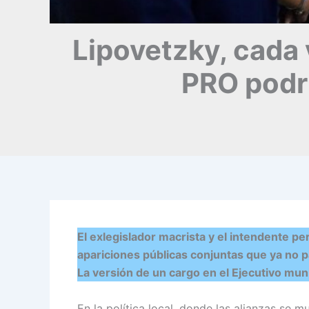
Lipovetzky, cada 
PRO podrí
El exlegislador macrista y el intendente p
apariciones públicas conjuntas que ya no p
La versión de un cargo en el Ejecutivo mun
En la política local, donde las alianzas se 