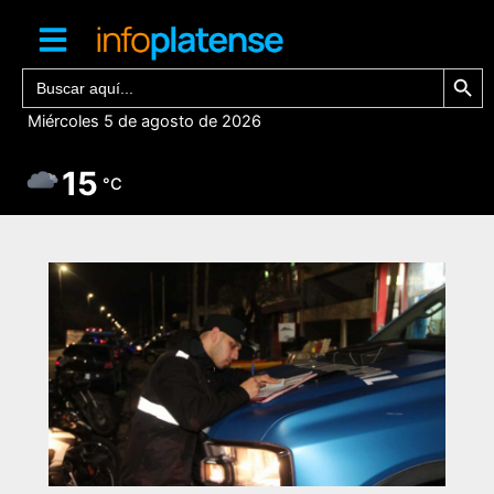
Ir
al
contenido
Botón de bú
Buscar:
Miércoles 5 de agosto de 2026
15
°C