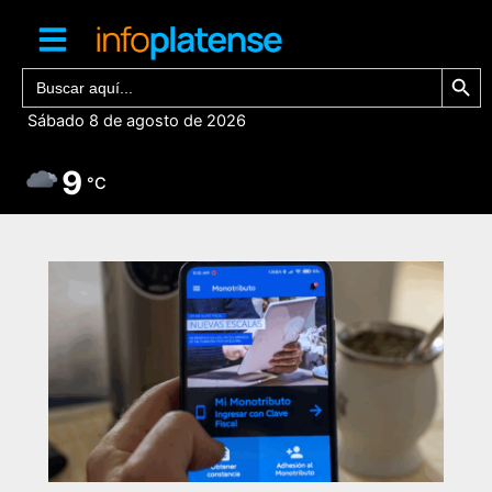
Ir
al
contenido
Botón de bú
Buscar:
Sábado 8 de agosto de 2026
9
°C