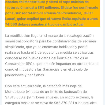
escalas del Monotributo y elevó el tope máximo de
facturación anual a $95 millones. El dato fue confirmado
por el subsecretario de Prensa de Presidencia, Javier
Lanari, quien explicó que el nuevo límite equivale a unos
74.500 dólares anuales al tipo de cambio actual.
La modificación llega en el marco de la recategorización
semestral obligatoria para los contribuyentes del régimen
simplificado, que ya se encuentra habilitada y podrá
realizarse hasta el 5 de agosto. La medida se aplica tras
conocerse los nuevos datos del Índice de Precios al
Consumidor (IPC), que también impactan en otros tributos
como el impuesto a las Ganancias y en el cálculo de
jubilaciones y pensiones.
Con esta actualización, la categoría más baja del
Monotributo (A) pasa de un límite de facturación de
$7.813.063 a $9 millones anuales. En el otro extremo, la
categoría más alta se eleva de $82.370.281 a los actuales