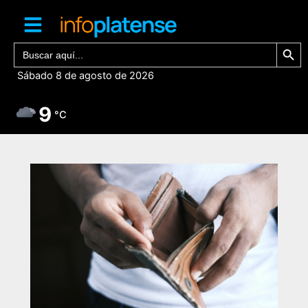
Ir
al
contenido
Botón de bú
Buscar:
Sábado 8 de agosto de 2026
9
°C