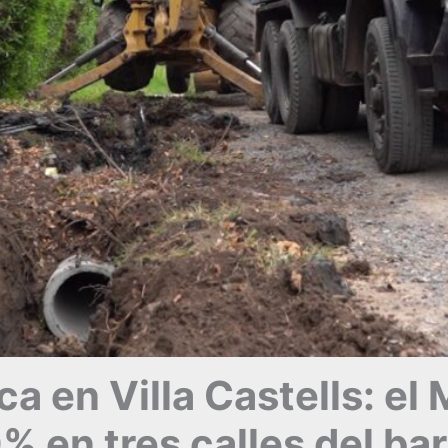
ica en Villa Castells: el
% en tres calles del bar