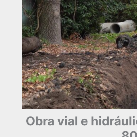
Obra vial e hidrául
80