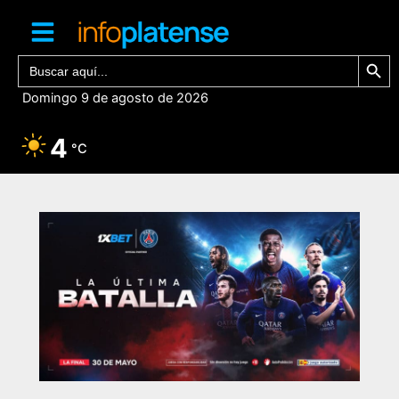
Ir
al
contenido
Botón de bú
Buscar:
Domingo 9 de agosto de 2026
4
°C