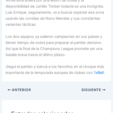
White está afuera por una lesión de rodilla y la
disponibilidad de Jurriën Timber todavía es una incógnita.
Luis Enrique, seguramente, va a buscar explotar esa zona
usando las corridas de Nuno Mendes y sus constantes
variantes tácticas.
Los dos equipos ya salieron campeones en sus países y
tienen tiempo de sobra para preparar el partido decisivo.
Así que la final de la Champions League promete ser una
batalla brava hasta el último pitazo.
¡Seguí el partido y bancá a tus favoritos en el choque más
importante de la temporada europea de clubes con
1xBet!
ANTERIOR
SIGUIENTE