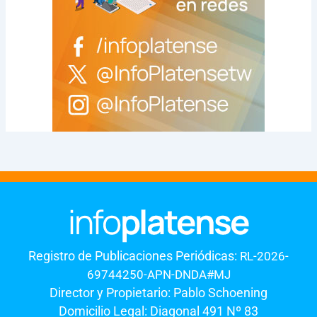
Registro de Publicaciones Periódicas:
RL-2026-
69744250-APN-DNDA#MJ
Director y Propietario: Pablo Schoening
Domicilio Legal: Diagonal 491 Nº 83