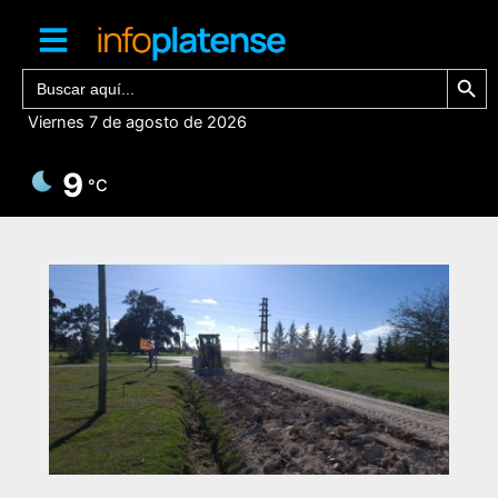
Ir
al
contenido
Botón de bú
Buscar:
Viernes 7 de agosto de 2026
9
°C