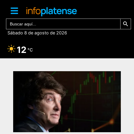
Ir
al
contenido
Botón de bú
Buscar:
Sábado 8 de agosto de 2026
12
°C