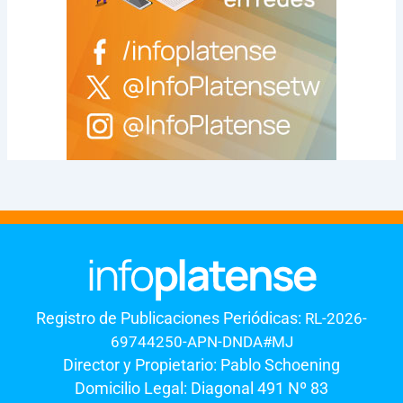
Registro de Publicaciones Periódicas:
RL-2026-
69744250-APN-DNDA#MJ
Director y Propietario: Pablo Schoening
Domicilio Legal: Diagonal 491 Nº 83