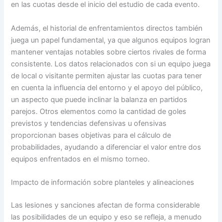
en las cuotas desde el inicio del estudio de cada evento.
Además, el historial de enfrentamientos directos también
juega un papel fundamental, ya que algunos equipos logran
mantener ventajas notables sobre ciertos rivales de forma
consistente. Los datos relacionados con si un equipo juega
de local o visitante permiten ajustar las cuotas para tener
en cuenta la influencia del entorno y el apoyo del público,
un aspecto que puede inclinar la balanza en partidos
parejos. Otros elementos como la cantidad de goles
previstos y tendencias defensivas u ofensivas
proporcionan bases objetivas para el cálculo de
probabilidades, ayudando a diferenciar el valor entre dos
equipos enfrentados en el mismo torneo.
Impacto de información sobre planteles y alineaciones
Las lesiones y sanciones afectan de forma considerable
las posibilidades de un equipo y eso se refleja, a menudo