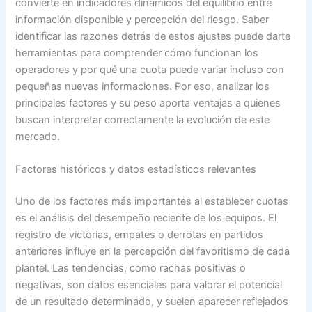
convierte en indicadores dinámicos del equilibrio entre
información disponible y percepción del riesgo. Saber
identificar las razones detrás de estos ajustes puede darte
herramientas para comprender cómo funcionan los
operadores y por qué una cuota puede variar incluso con
pequeñas nuevas informaciones. Por eso, analizar los
principales factores y su peso aporta ventajas a quienes
buscan interpretar correctamente la evolución de este
mercado.
Factores históricos y datos estadísticos relevantes
Uno de los factores más importantes al establecer cuotas
es el análisis del desempeño reciente de los equipos. El
registro de victorias, empates o derrotas en partidos
anteriores influye en la percepción del favoritismo de cada
plantel. Las tendencias, como rachas positivas o
negativas, son datos esenciales para valorar el potencial
de un resultado determinado, y suelen aparecer reflejados