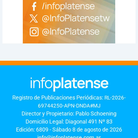
Registro de Publicaciones Periódicas:
RL-2026-
69744250-APN-DNDA#MJ
Director y Propietario: Pablo Schoening
Domicilio Legal: Diagonal 491 Nº 83
Edición: 6809 - Sábado 8 de agosto de 2026
info@infoplatense.com.ar