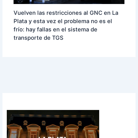
Vuelven las restricciones al GNC en La
Plata y esta vez el problema no es el
frío: hay fallas en el sistema de
transporte de TGS