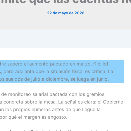
22 de mayo de 2026
tre superó el aumento pactado en marzo. Kicillof
pero adelanta que la situación fiscal es crítica. La
s sueldos de julio a diciembre, se juega en junio.
 de monitoreo salarial pactada con los gremios
a concreta sobre la mesa. La señal es clara: el Gobierno
ean los propios números antes de que llegue la
 por qué el margen es angosto.