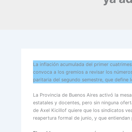
La inflación acumulada del primer cuatrimes
convoca a los gremios a revisar los números, 
paritaria del segundo semestre, que define lo
La Provincia de Buenos Aires activó la mesa
estatales y docentes, pero sin ninguna ofert
de Axel Kicillof quiere que los sindicatos v
reapertura formal de junio, y que entiendan